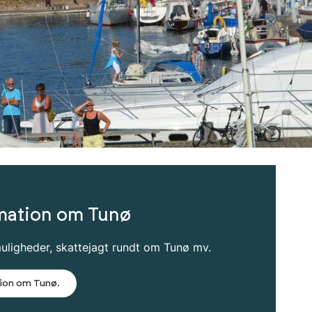
mation om Tunø
ligheder, skattejagt rundt om Tunø mv.
tion om Tunø.