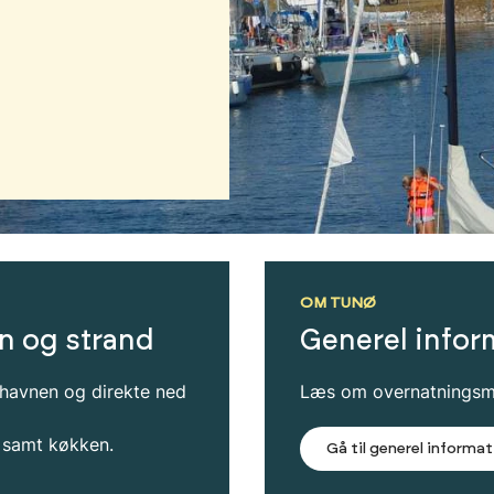
OM TUNØ
vn og strand
Generel infor
 havnen og direkte ned
Læs om overnatningsmu
m samt køkken.
Gå til generel informa