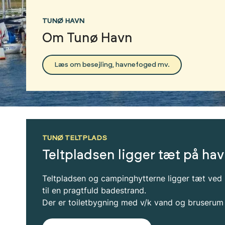
TUNØ HAVN
Om Tunø Havn
Læs om besejling, havnefoged mv.
TUNØ TELTPLADS
Teltpladsen ligger tæt på ha
Teltpladsen og campinghytterne ligger tæt ved
til en pragtfuld badestrand.
Der er toiletbygning med v/k vand og bruseru