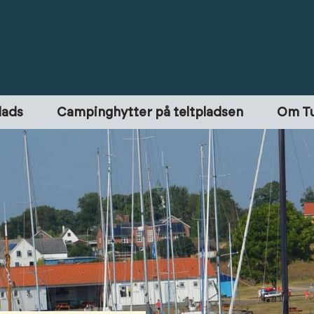
lads
Campinghytter på teltpladsen
Om T